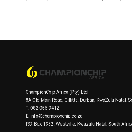
ChampionChip Africa (Pty) Ltd
8A Old Main Road, Gillitts, Durban, KwaZulu Natal, S
T: 082 056 9412
E: info@championchip.co.za
P.O. Box 1332, Westville, Kwazulu Natal, South Afric