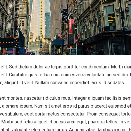
lit. Sed dictum dolor ac turpis porttitor condimentum. Morbi diam
elit. Curabitur quis tellus quis enim viverra vulputate ac sed d
c, aliquet id velit. Nullam convallis imperdiet lacus id sodales.
nt montes, nascetur ridiculus mus. Integer aliquam facilisis sem
im, a ornare ipsum. Nam sit amet eros id purus placerat euismod e
 vestibulum, eget porta metus consectetur. Proin consequat tortor 
orbi sed felis aliquet, rhoncus arcu eget, pharetra tellus. In vest
erat at, vulputate elementum turpis. Aenean vitae dapibus ipsum. P